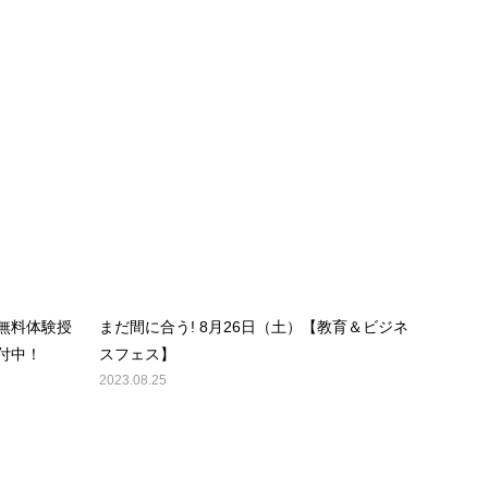
無料体験授
まだ間に合う! 8月26日（土）【教育＆ビジネ
付中！
スフェス】
2023.08.25