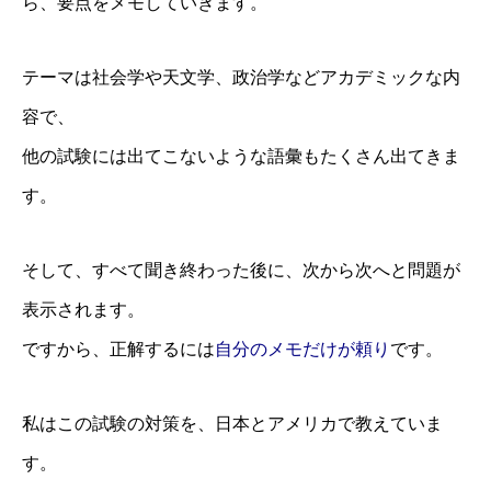
ら、要点をメモしていきます。
テーマは社会学や天文学、政治学などアカデミックな内
容で、
体験セミナー
他の試験には出てこないような語彙もたくさん出てきま
会社概要
す。
各種事業
そして、すべて聞き終わった後に、次から次へと問題が
最新情報
表示されます。
BLOG
ですから、正解するには
自分のメモだけが頼り
です。
私はこの試験の対策を、日本とアメリカで教えていま
す。